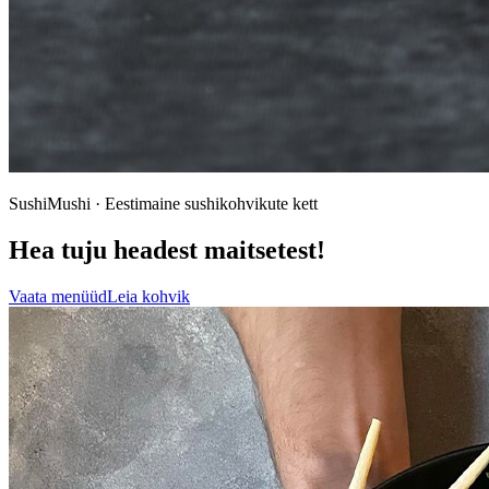
SushiMushi · Eestimaine sushikohvikute kett
Hea tuju headest maitsetest!
Vaata menüüd
Leia kohvik