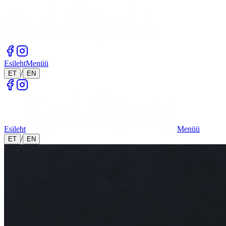
Esileht
Menüü
/
ET
EN
Esileht
Menüü
/
ET
EN