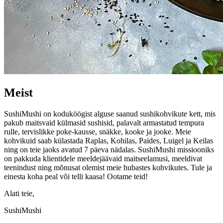
Meist
SushiMushi on koduköögist alguse saanud sushikohvikute kett, mis
pakub maitsvaid külmasid sushisid, palavalt armastatud tempura
rulle, tervislikke poke-kausse, snäkke, kooke ja jooke. Meie
kohvikuid saab külastada Raplas, Kohilas, Paides, Luigel ja Keilas
ning on teie jaoks avatud 7 päeva nädalas. SushiMushi missiooniks
on pakkuda klientidele meeldejäävaid maitseelamusi, meeldivat
teenindust ning mõnusat olemist meie hubastes kohvikutes. Tule ja
einesta koha peal või telli kaasa! Ootame teid!
Alati teie,
SushiMushi